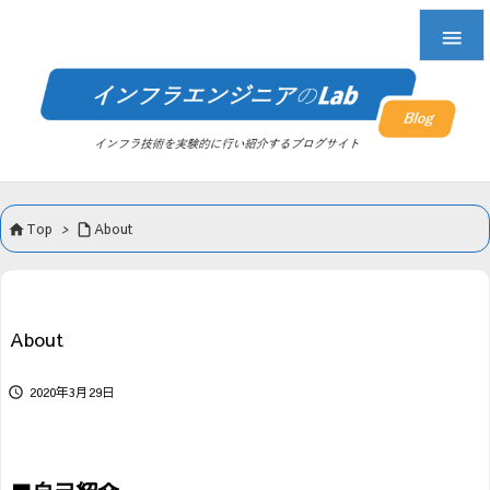

Top
>
About


About
2020年3月29日
