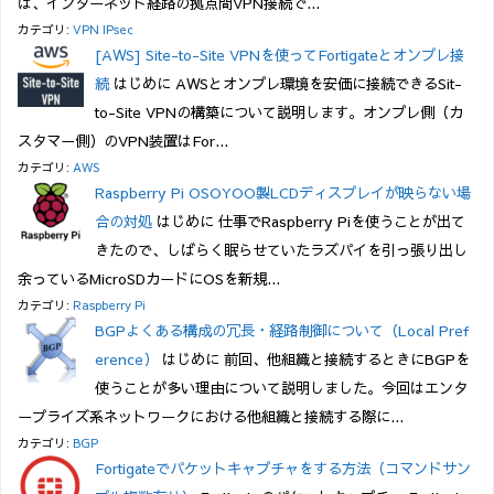
は、インターネット経路の拠点間VPN接続で...
カテゴリ:
VPN IPsec
[AWS] Site-to-Site VPNを使ってFortigateとオンプレ接
続
はじめに AWSとオンプレ環境を安価に接続できるSit-
to-Site VPNの構築について説明します。オンプレ側（カ
スタマー側）のVPN装置はFor...
カテゴリ:
AWS
Raspberry Pi OSOYOO製LCDディスプレイが映らない場
合の対処
はじめに 仕事でRaspberry Piを使うことが出て
きたので、しばらく眠らせていたラズパイを引っ張り出し
余っているMicroSDカードにOSを新規...
カテゴリ:
Raspberry Pi
BGPよくある構成の冗長・経路制御について（Local Pref
erence）
はじめに 前回、他組織と接続するときにBGPを
使うことが多い理由について説明しました。今回はエンタ
ープライズ系ネットワークにおける他組織と接続する際に...
カテゴリ:
BGP
Fortigateでパケットキャプチャをする方法（コマンドサン