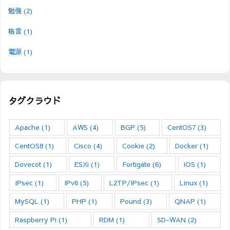
勉強
(2)
格言
(1)
電源
(1)
タグクラウド
Apache
(1)
AWS
(4)
BGP
(5)
CentOS7
(3)
CentOS8
(1)
Cisco
(4)
Cookie
(2)
Docker
(1)
Dovecot
(1)
ESXi
(1)
Fortigate
(6)
iOS
(1)
IPsec
(1)
IPv6
(5)
L2TP/IPsec
(1)
Linux
(1)
MySQL
(1)
PHP
(1)
Pound
(3)
QNAP
(1)
Raspberry Pi
(1)
RDM
(1)
SD-WAN
(2)