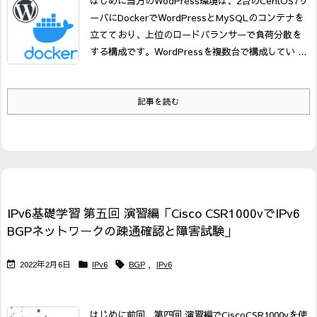
はじめに
当方のWodPress環境は、2台のCentOS7サ
ーバにDockerでWordPressとMySQLのコンテナを
立てており、上位のロードバランサーで負荷分散を
する構成です。
WordPressを複数台で構成してい ...
記事を読む
IPv6基礎学習 第五回 演習編「Cisco CSR1000vでIPv6
BGPネットワークの疎通確認と障害試験」
2022年2月6日
IPv6
BGP
,
IPv6



はじめに
前回、第四回 演習編でCiscoCSR1000vを使