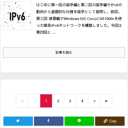
はじめに
第一回の座学編と第二回の座学編でIPv6の
動向から基礎的な仕様を座学として説明し、前回、
第三回 演習編でWindows10とCiscoCSR1000vを使
った簡易IPv6ネットワークを構築しました。
今回は
第四回と ...
記事を読む
«
‹
1
2
3
4
›
»
Copy