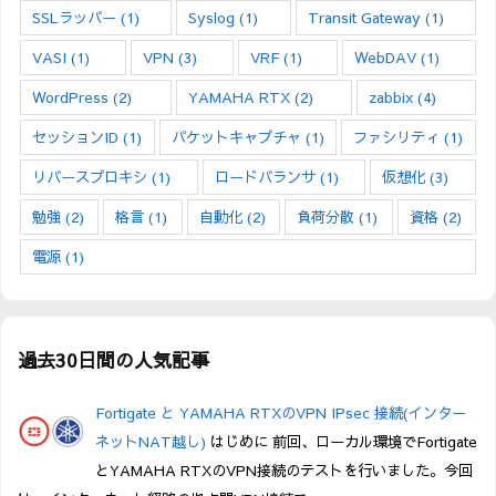
SSLラッパー
(1)
Syslog
(1)
Transit Gateway
(1)
VASI
(1)
VPN
(3)
VRF
(1)
WebDAV
(1)
WordPress
(2)
YAMAHA RTX
(2)
zabbix
(4)
セッションID
(1)
パケットキャプチャ
(1)
ファシリティ
(1)
リバースプロキシ
(1)
ロードバランサ
(1)
仮想化
(3)
勉強
(2)
格言
(1)
自動化
(2)
負荷分散
(1)
資格
(2)
電源
(1)
過去30日間の人気記事
Fortigate と YAMAHA RTXのVPN IPsec 接続(インター
ネットNAT越し)
はじめに 前回、ローカル環境でFortigate
とYAMAHA RTXのVPN接続のテストを行いました。今回