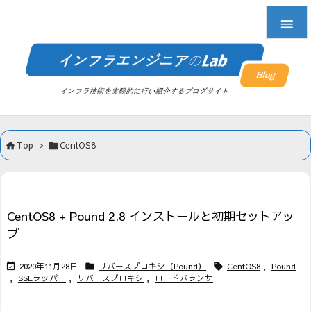

Top
>
CentOS8


CentOS8 + Pound 2.8 インストールと初期セットアッ
プ
2020年11月28日
リバースプロキシ（Pound）
CentOS8
,
Pound



,
SSLラッパー
,
リバースプロキシ
,
ロードバランサ