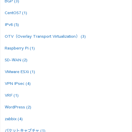
BGP
(3)
CentOS7
(1)
IPv6
(5)
OTV（Overlay Transport Virtualization）
(3)
Raspberry Pi
(1)
SD-WAN
(2)
VMware ESXi
(1)
VPN IPsec
(4)
VRF
(1)
WordPress
(2)
zabbix
(4)
パケットキャプチャ
(1)