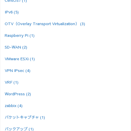
CentOS7
(1)
IPv6
(5)
OTV（Overlay Transport Virtualization）
(3)
Raspberry Pi
(1)
SD-WAN
(2)
VMware ESXi
(1)
VPN IPsec
(4)
VRF
(1)
WordPress
(2)
zabbix
(4)
パケットキャプチャ
(1)
バックアップ
(1)