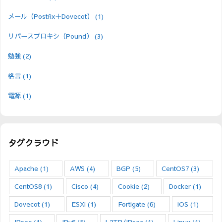
メール（Postfix＋Dovecot）
(1)
リバースプロキシ（Pound）
(3)
勉強
(2)
格言
(1)
電源
(1)
タグクラウド
Apache
(1)
AWS
(4)
BGP
(5)
CentOS7
(3)
CentOS8
(1)
Cisco
(4)
Cookie
(2)
Docker
(1)
Dovecot
(1)
ESXi
(1)
Fortigate
(6)
iOS
(1)
IPsec
(1)
IPv6
(5)
L2TP/IPsec
(1)
Linux
(1)