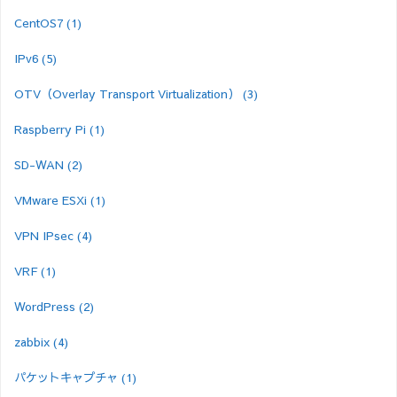
CentOS7
(1)
IPv6
(5)
OTV（Overlay Transport Virtualization）
(3)
Raspberry Pi
(1)
SD-WAN
(2)
VMware ESXi
(1)
VPN IPsec
(4)
VRF
(1)
WordPress
(2)
zabbix
(4)
パケットキャプチャ
(1)