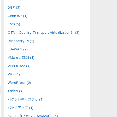
BGP
(3)
CentOS7
(1)
IPv6
(5)
OTV（Overlay Transport Virtualization）
(3)
Raspberry Pi
(1)
SD-WAN
(2)
VMware ESXi
(1)
VPN IPsec
(4)
VRF
(1)
WordPress
(2)
zabbix
(4)
パケットキャプチャ
(1)
バックアップ
(1)
メール（Postfix＋Dovecot）
(1)