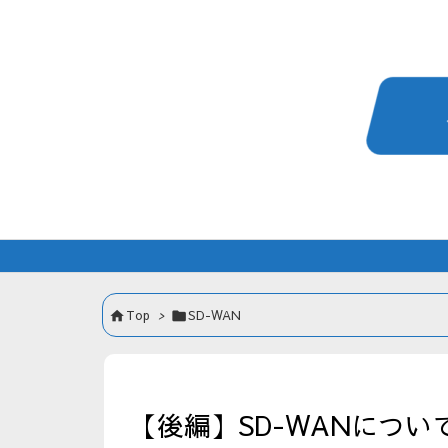
Top
>
SD-WAN


【後編】SD-WANにつ