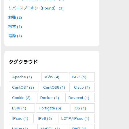
リバースプロキシ（Pound）
(3)
勉強
(2)
格言
(1)
電源
(1)
タグクラウド
Apache
(1)
AWS
(4)
BGP
(5)
CentOS7
(3)
CentOS8
(1)
Cisco
(4)
Cookie
(2)
Docker
(1)
Dovecot
(1)
ESXi
(1)
Fortigate
(6)
iOS
(1)
IPsec
(1)
IPv6
(5)
L2TP/IPsec
(1)
Linux
(1)
MySQL
(1)
PHP
(1)