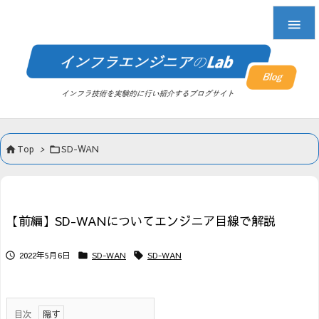

Top
>
SD-WAN


【前編】SD-WANについてエンジニア目線で解説
2022年5月6日
SD-WAN
SD-WAN



目次