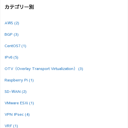
カテゴリー別
AWS
(2)
BGP
(3)
CentOS7
(1)
IPv6
(5)
OTV（Overlay Transport Virtualization）
(3)
Raspberry Pi
(1)
SD-WAN
(2)
VMware ESXi
(1)
VPN IPsec
(4)
VRF
(1)