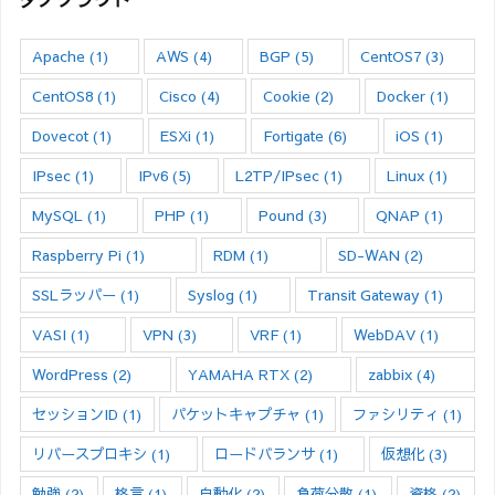
Apache
(1)
AWS
(4)
BGP
(5)
CentOS7
(3)
CentOS8
(1)
Cisco
(4)
Cookie
(2)
Docker
(1)
Dovecot
(1)
ESXi
(1)
Fortigate
(6)
iOS
(1)
IPsec
(1)
IPv6
(5)
L2TP/IPsec
(1)
Linux
(1)
MySQL
(1)
PHP
(1)
Pound
(3)
QNAP
(1)
Raspberry Pi
(1)
RDM
(1)
SD-WAN
(2)
SSLラッパー
(1)
Syslog
(1)
Transit Gateway
(1)
VASI
(1)
VPN
(3)
VRF
(1)
WebDAV
(1)
WordPress
(2)
YAMAHA RTX
(2)
zabbix
(4)
セッションID
(1)
パケットキャプチャ
(1)
ファシリティ
(1)
リバースプロキシ
(1)
ロードバランサ
(1)
仮想化
(3)
勉強
(2)
格言
(1)
自動化
(2)
負荷分散
(1)
資格
(2)