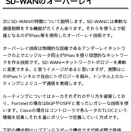
SD-WANのオーバーレイ
次にSD-WANの特徴について説明します。SD-WANには柔軟な
通信制御をする機能がたくさんあります。それらを使う上で前
提となるのがIPsec等を使用したオーバーレイ技術です。
オーバーレイ技術は物理的な回線であるアンダーレイネットワ
ークの上でエッジルータ同士がIPsecを張り仮想的なネットワー
クを作る技術です。SD-WAN＝ネットワークトポロジーを柔軟
に変更できる、と言うイメージがあると思いますが、実際はこ
のIPsecトンネルで自由にトポロジーを組み、トンネル上のルー
ティングによりユーザ通信を実現します。
ルーティングについてはメーカそれぞれのやり方を提案してお
り、Fortinetの場合はBGPやOSPFと言ったレガシーな技術を使
います。Ciscoの場合はコントローラで各ルータのTLOCという
情報を収集しそれを基にポリシーで定義していく方式です。
下記の構成例はハブアンドスポーク構成ですが拠点間で直接