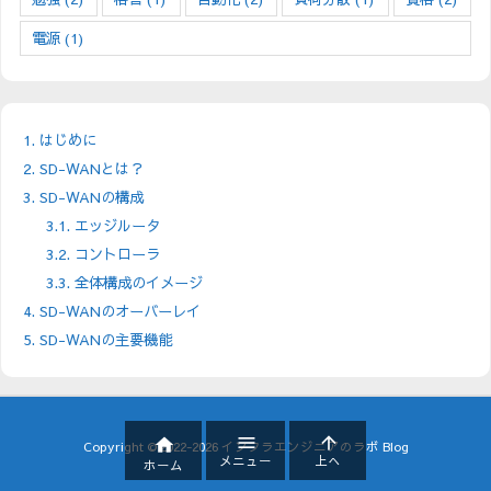
電源
(1)
1.
はじめに
2.
SD-WANとは？
3.
SD-WANの構成
3.1.
エッジルータ
3.2.
コントローラ
3.3.
全体構成のイメージ
4.
SD-WANのオーバーレイ
5.
SD-WANの主要機能



Copyright ©
2022
-2026
インフラエンジニアのラボ Blog
メニュー
上へ
ホーム