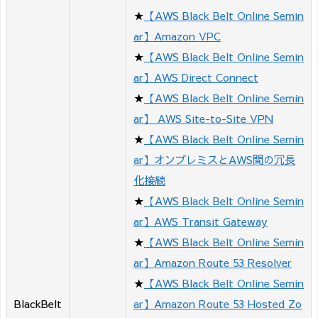
★
【AWS Black Belt Online Semin
ar】Amazon VPC
★
【AWS Black Belt Online Semin
ar】AWS Direct Connect
★
【AWS Black Belt Online Semin
ar】 AWS Site-to-Site VPN
★
【AWS Black Belt Online Semin
ar】オンプレミスとAWS間の冗長
化接続
★
【AWS Black Belt Online Semin
ar】AWS Transit Gateway
★
【AWS Black Belt Online Semin
ar】Amazon Route 53 Resolver
★
【AWS Black Belt Online Semin
BlackBelt
ar】Amazon Route 53 Hosted Zo