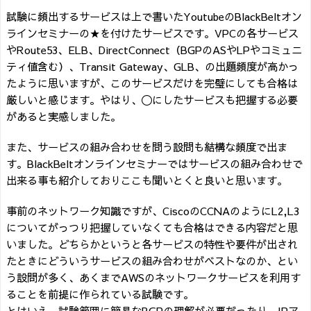
試験に頻出するサービスは上で書いたYoutubeのBlackBeltオン
ラインセミナーの★を付けたサービスです。VPCの各サービス
やRoute53、ELB、DirectConnect（BGPのASやLPやコミュニ
ティ値含む）、Transit Gateway、GLB、の出題頻度が高かっ
たように思いますが、このサービスだけを完璧にしても合格は
厳しいと感じます。やはり、〇にしたサービスも把握する必要
があると実感しました。
また、サービスの組み合わせを問う設問も結構な頻度で出ま
す。BlackBeltオンラインセミナーではサービスの組み合わせで
出来る事も紹介しておりここも聞いとくと良いと思います。
事前のネットワーク知識ですが、CiscoのCCNAのようにL2,L3
についてがっつり把握していなくても合格はできる内容だと思
いました。どちらかというと各サービスの特性や要件が出され
たときにどういうサービスの組み合わせがベストなのか、とい
う設問が多く、あくまでAWSのネットワークサービスを利用す
ることを前提に作られている試験です。
とはいえ、試験範囲に簡易なBGPの理解が必要だったり、IPア