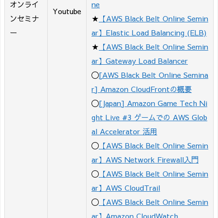
オンライ
ne
Youtube
ンセミナ
★
【AWS Black Belt Online Semin
ー
ar】Elastic Load Balancing (ELB)
★
【AWS Black Belt Online Semin
ar】Gateway Load Balancer
〇
[AWS Black Belt Online Semina
r] Amazon CloudFrontの概要
〇
[Japan] Amazon Game Tech Ni
ght Live #3 ゲームでの AWS Glob
al Accelerator 活用
〇
【AWS Black Belt Online Semin
ar】AWS Network Firewall入門
〇
【AWS Black Belt Online Semin
ar】AWS CloudTrail
〇
【AWS Black Belt Online Semin
ar】Amazon CloudWatch