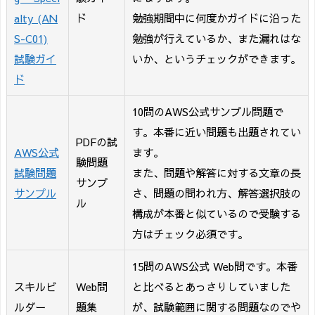
alty (AN
ド
勉強期間中に何度かガイドに沿った
S-C01)
勉強が行えているか、また漏れはな
試験ガイ
いか、というチェックができます。
ド
10問のAWS公式サンプル問題で
す。本番に近い問題も出題されてい
PDFの試
AWS公式
ます。
験問題
試験問題
また、問題や解答に対する文章の長
サンプ
サンプル
さ、問題の問われ方、解答選択肢の
ル
構成が本番と似ているので受験する
方はチェック必須です。
15問のAWS公式 Web問です。本番
スキルビ
Web問
と比べるとあっさりしていました
ルダー
題集
が、試験範囲に関する問題なのでや