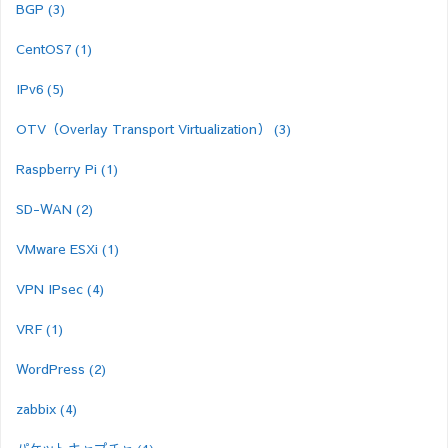
BGP
(3)
CentOS7
(1)
IPv6
(5)
OTV（Overlay Transport Virtualization）
(3)
Raspberry Pi
(1)
SD-WAN
(2)
VMware ESXi
(1)
VPN IPsec
(4)
VRF
(1)
WordPress
(2)
zabbix
(4)