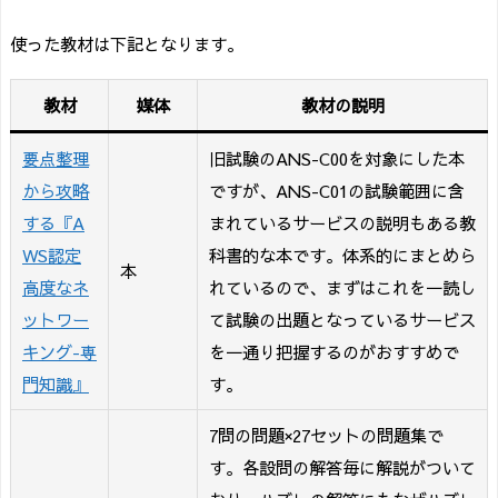
使った教材は下記となります。
教材
媒体
教材の説明
要点整理
旧試験のANS-C00を対象にした本
から攻略
ですが、ANS-C01の試験範囲に含
する『A
まれているサービスの説明もある教
WS認定
科書的な本です。体系的にまとめら
本
高度なネ
れているので、まずはこれを一読し
ットワー
て試験の出題となっているサービス
キング-専
を一通り把握するのがおすすめで
門知識』
す。
7問の問題×27セットの問題集で
す。各設問の解答毎に解説がついて