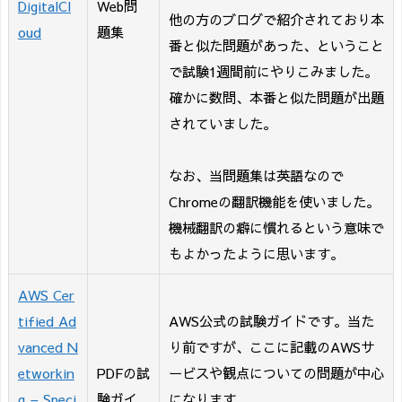
DigitalCl
Web問
他の方のブログで紹介されており本
oud
題集
番と似た問題があった、ということ
で試験1週間前にやりこみました。
確かに数問、本番と似た問題が出題
されていました。
なお、当問題集は英語なので
Chromeの翻訳機能を使いました。
機械翻訳の癖に慣れるという意味で
もよかったように思います。
AWS Cer
tified Ad
AWS公式の試験ガイドです。当た
vanced N
り前ですが、ここに記載のAWSサ
etworkin
PDFの試
ービスや観点についての問題が中心
g – Speci
験ガイ
になります。