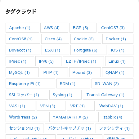
タグクラウド
Apache
(1)
AWS
(4)
BGP
(5)
CentOS7
(3)
CentOS8
(1)
Cisco
(4)
Cookie
(2)
Docker
(1)
Dovecot
(1)
ESXi
(1)
Fortigate
(6)
iOS
(1)
IPsec
(1)
IPv6
(5)
L2TP/IPsec
(1)
Linux
(1)
MySQL
(1)
PHP
(1)
Pound
(3)
QNAP
(1)
Raspberry Pi
(1)
RDM
(1)
SD-WAN
(2)
SSLラッパー
(1)
Syslog
(1)
Transit Gateway
(1)
VASI
(1)
VPN
(3)
VRF
(1)
WebDAV
(1)
WordPress
(2)
YAMAHA RTX
(2)
zabbix
(4)
セッションID
(1)
パケットキャプチャ
(1)
ファシリティ
(1)