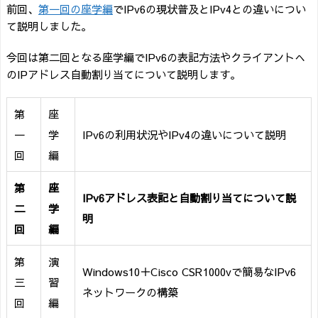
前回、
第一回の座学編
でIPv6の現状普及とIPv4との違いについ
て説明しました。
今回は第二回となる座学編でIPv6の表記方法やクライアントへ
のIPアドレス自動割り当てについて説明します。
第
座
一
学
IPv6の利用状況やIPv4の違いについて説明
回
編
第
座
IPv6アドレス表記と自動割り当てについて説
二
学
明
回
編
第
演
Windows10＋Cisco CSR1000vで簡易なIPv6
三
習
ネットワークの構築
回
編