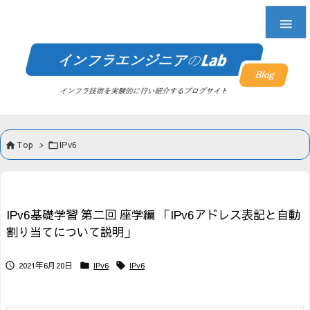

Top
>
IPv6


IPv6基礎学習 第二回 座学編 「IPv6アドレス表記と自動
割り当てについて説明」
2021年6月20日
IPv6
IPv6


