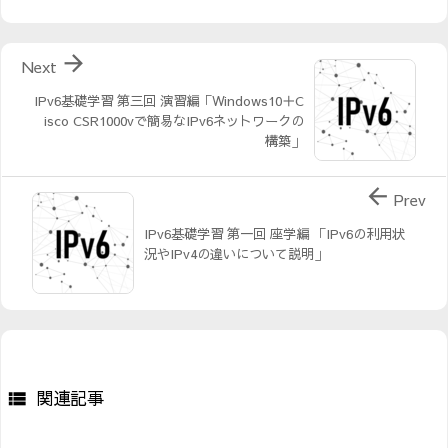

Next
IPv6基礎学習 第三回 演習編「Windows10＋C
isco CSR1000vで簡易なIPv6ネットワークの
構築」

Prev
IPv6基礎学習 第一回 座学編 「IPv6の利用状
況やIPv4の違いについて説明」
関連記事
