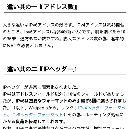
違い其の一『アドレス数』
大きな違いはIPv6アドレスの数です。IPv4アドレスは約43億個
のところ、Ipv6アドレスは約340燗(かん)です。燗を調べたら10
の36乗…途方もない数ですね。膨大なアドレス数の為、基本的
にNATを必要としません。
違い其の二『IPヘッダー』
IPヘッダーが非常に簡素化されました。
IPv4はアドレスフィールド以外に10個のフィールドがありまし
たが、
IPv6は重要なフォーマットのみ引継ぎ6個に減らされまし
た
。（以下、Wikipediaから。リンク：
IPv4ヘッダーフォーマッ
ト
、
IPv6ヘッダーフォーマット
）その為、ルーティング処理に
かかる負荷を軽減してくれます。
なお、IPv6にも拡張情報は存在するのですが、標準のフィール