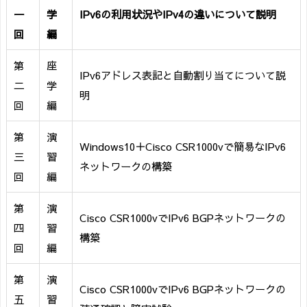
一
学
IPv6の利用状況やIPv4の違いについて説明
回
編
第
座
IPv6アドレス表記と自動割り当てについて説
二
学
明
回
編
第
演
Windows10＋Cisco CSR1000vで簡易なIPv6
三
習
ネットワークの構築
回
編
第
演
Cisco CSR1000vでIPv6 BGPネットワークの
四
習
構築
回
編
第
演
Cisco CSR1000vでIPv6 BGPネットワークの
五
習