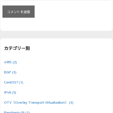
カテゴリー別
AWS
(2)
BGP
(3)
CentOS7
(1)
IPv6
(5)
OTV（Overlay Transport Virtualization）
(3)
Raspberry Pi
(1)