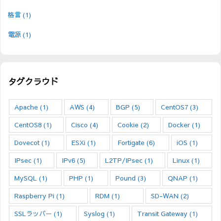
格言
(1)
電源
(1)
タグクラウド
Apache
(1)
AWS
(4)
BGP
(5)
CentOS7
(3)
CentOS8
(1)
Cisco
(4)
Cookie
(2)
Docker
(1)
Dovecot
(1)
ESXi
(1)
Fortigate
(6)
iOS
(1)
IPsec
(1)
IPv6
(5)
L2TP/IPsec
(1)
Linux
(1)
MySQL
(1)
PHP
(1)
Pound
(3)
QNAP
(1)
Raspberry Pi
(1)
RDM
(1)
SD-WAN
(2)
SSLラッパー
(1)
Syslog
(1)
Transit Gateway
(1)