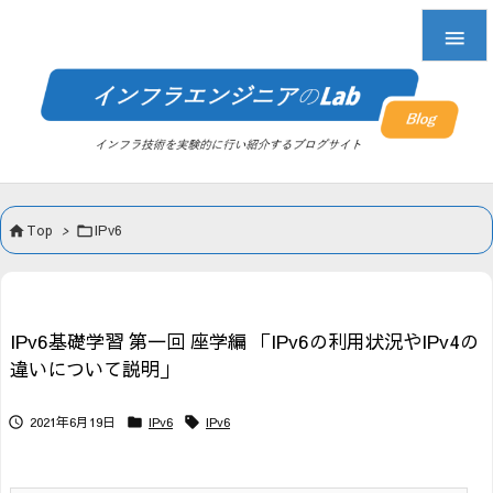

Top
>
IPv6


IPv6基礎学習 第一回 座学編 「IPv6の利用状況やIPv4の
違いについて説明」
2021年6月19日
IPv6
IPv6


