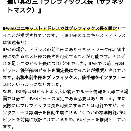
違い其の三『プレフィックス長（サブネッ
トマスク）』
IPv6のユニキャストアドレスではプレフィックス長を固定
とす
ることが推奨されています。（※IPv6のユニキャストアドレス
は後述有り）
IPv4の場合、アドレスの前半部にあたるネットワーク部と後半
部にあたるホスト部の長さを可変することが可能です。それぞ
れを足して32ビット長になればOKでした。IPv6では前半部64
ビット、
後半部64ビットを固定長にすることが推奨
とされてい
ます。
名称も前半部をプレフィックス、後半部をインタフェー
スID
というようになりました。
なお、ISP等は64ビットより広い範囲でルート情報を広報する場
面では必ずしも64ビットの固定である必要はありません。また
実際にはプレフィックス長を可変にすることは可能ですが、イ
ンタフェース識別子を自動生成させるいくつかの標準機能が64
ビットを前提に設計されているため、64ビットを推奨としてい
ます。