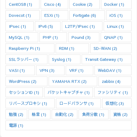
CentOS8
(1)
Cisco
(4)
Cookie
(2)
Docker
(1)
Dovecot
(1)
ESXi
(1)
Fortigate
(6)
iOS
(1)
IPsec
(1)
IPv6
(5)
L2TP/IPsec
(1)
Linux
(1)
MySQL
(1)
PHP
(1)
Pound
(3)
QNAP
(1)
Raspberry Pi
(1)
RDM
(1)
SD-WAN
(2)
SSLラッパー
(1)
Syslog
(1)
Transit Gateway
(1)
VASI
(1)
VPN
(3)
VRF
(1)
WebDAV
(1)
WordPress
(2)
YAMAHA RTX
(2)
zabbix
(4)
セッションID
(1)
パケットキャプチャ
(1)
ファシリティ
(1)
リバースプロキシ
(1)
ロードバランサ
(1)
仮想化
(3)
勉強
(2)
格言
(1)
自動化
(2)
負荷分散
(1)
資格
(2)
電源
(1)