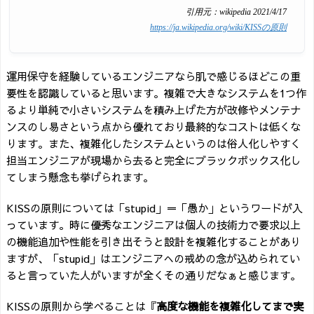
引用元：wikipedia 2021/4/17
https://ja.wikipedia.org/wiki/KISSの
原則
運用保守を経験しているエンジニアなら肌で感じるほどこの重
要性を認識していると思います。複雑で大きなシステムを1つ作
るより単純で小さいシステムを積み上げた方が改修やメンテナ
ンスのし易さという点から優れており最終的なコストは低くな
ります。また、複雑化したシステムというのは俗人化しやすく
担当エンジニアが現場から去ると完全にブラックボックス化し
てしまう懸念も挙げられます。
KISSの
原則については「stupid」＝「愚か」というワードが入
っています。時に優秀なエンジニアは個人の技術力で要求以上
の機能追加や性能を引き出そうと設計を複雑化することがあり
ますが、「stupid」は
エンジニアへの戒めの念が込められてい
ると言っていた人がいますが全くその通りだなぁと感じます。
KISSの原則から学べることは『
高度な機能を複雑化してまで実