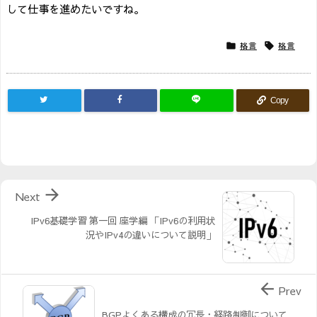
して仕事を進めたいですね。
格言
格言


Copy

Next
IPv6基礎学習 第一回 座学編 「IPv6の利用状
況やIPv4の違いについて説明」

Prev
BGPよくある構成の冗長・経路制御について