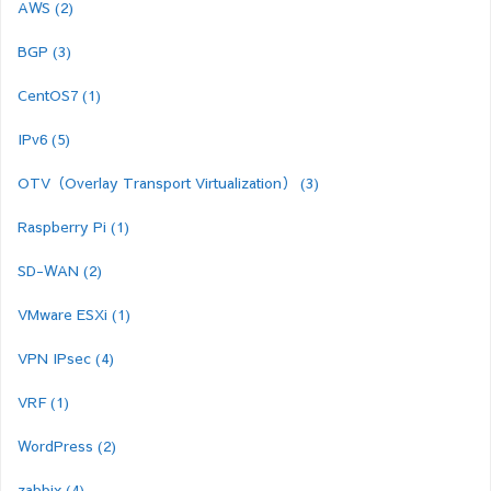
AWS
(2)
BGP
(3)
CentOS7
(1)
IPv6
(5)
OTV（Overlay Transport Virtualization）
(3)
Raspberry Pi
(1)
SD-WAN
(2)
VMware ESXi
(1)
VPN IPsec
(4)
VRF
(1)
WordPress
(2)
zabbix
(4)