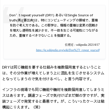
Don’t repeat yourself (DRY) あるいはSingle Source of
truth(英)[要出典]は、特にコンピューティングの領域で、重複
を防ぐ考え方である。この哲学は、情報の重複は変更の困難さ
を増大し透明性を減少させ、不一致を生じる可能性につながる
ため、重複するべきでないことを強調する。
引用元：wikipedia 2021/4/17
https://ja.wikipedia.org/wiki/Don%27t_repeat_yourself
DRYは同じ機能を要する仕組みを複数個用意するということ
は、その分作業が増えてしまう上に混乱を生じさせるシステム
となってしまうので気を付けるべし、と言う内容です。
インフラの現場でも同じ機能や機材を複数個用意してしまうミ
スはあります。調達フェーズで気付けばまだ御の字ですが、実
装フェーズで発覚すると最悪です。が、こういったケースは結
構起こりえます。（笑）