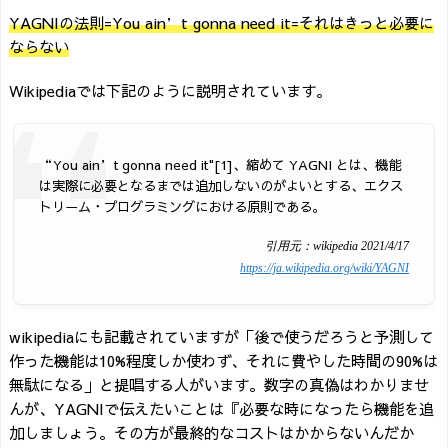
YAGNIの法則=You ain’t gonna need it=それはきっと必要に
ならない
Wikipediaでは下記のように説明されています。
“You ain’t gonna need it"[1]、縮めて YAGNI とは、機能
は実際に必要となるまでは追加しないのがよいとする、エクス
トリーム・プログラミングにおける原則である。
引用元：wikipedia 2021/4/17
https://ja.wikipedia.org/wiki/YAGNI
wikipediaにも記載されていますが「後で使うだろうと予測して
作った機能は10%程度しか使わず、それに費やした時間の90%は
無駄になる」と提唱する人がいます。数字の真偽はわかりませ
んが、YAGNIで伝えたいことは『必要な時になったら機能を追
加しましょう。その方が最終的なコストはかからないんだか