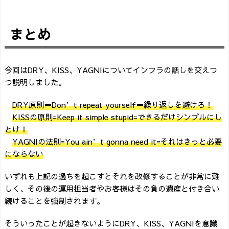
まとめ
今回はDRY、KISS、YAGNIについてインフラの話しを交えつ
つ説明しました。
DRY原則＝Don’t repeat yourself＝繰り返しを避けろ！
KISSの原則=Keep it simple stupid=できるだけシンプルにし
とけ！
YAGNIの法則=You ain’t gonna need it=それはきっと必要
にならない
いずれも上記の過ちを起こすとそれを改修することが非常に難
しく、その後の運用担当者やお客様はその負の遺産と付き合い
続けることを強制されます。
そういったことが起きないようにDRY、KISS、YAGNIを意識