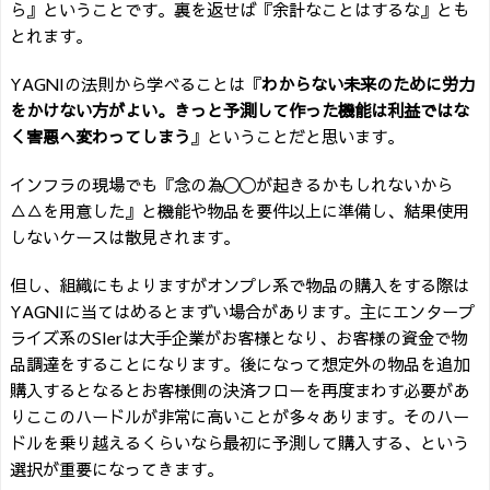
ら』ということです。裏を返せば『余計なことはするな』とも
とれます。
YAGNIの法則
から学べることは『
わからない未来のために労力
をかけない方がよい。きっと予測して作った機能は利益ではな
く害悪へ変わってしまう
』ということだと思います。
インフラの現場でも『念の為〇〇が起きるかもしれないから
△△を用意した』と機能や物品を要件以上に準備し、結果使用
しないケースは散見されます。
但し、組織にもよりますがオンプレ系で物品の購入をする際は
YAGNIに当てはめるとまずい場合があります。主にエンタープ
ライズ系のSIerは大手企業がお客様となり、お客様の資金で物
品調達をすることになります。後になって想定外の物品を追加
購入するとなるとお客様側の決済フローを再度まわす必要があ
りここのハードルが非常に高いことが多々あります。そのハー
ドルを乗り越えるくらいなら最初に予測して購入する、という
選択が重要になってきます。