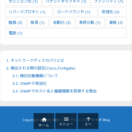
セッションID
(1)
パケットキャプチャ
(1)
ファシリティ
(1)
リバースプロキシ
(1)
ロードバランサ
(1)
仮想化
(3)
勉強
(2)
格言
(1)
自動化
(2)
負荷分散
(1)
資格
(2)
電源
(1)
1.
ネットワークディスカバリとは
2.
検出される側の設定(Cisco,Fortigate)
2.1.
検出対象機器について
2.2.
SNMPの有効化
2.3.
SNMPでホスト名と機器情報を取得する理由



Copyright ©
2022
-2026
インフラエンジニアのラボ Blog
メニュー
上へ
ホーム