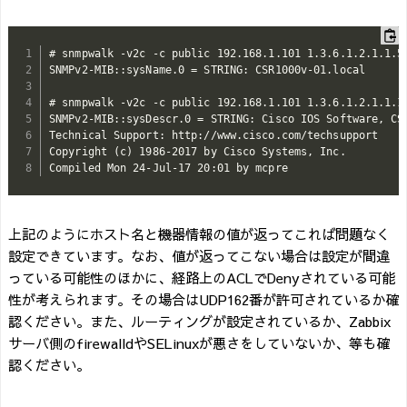
# snmpwalk -v2c -c public 192.168.1.101 1.3.6.1.2.1.1.5

SNMPv2-MIB::sysName.0 = STRING: CSR1000v-01.local

# snmpwalk -v2c -c public 192.168.1.101 1.3.6.1.2.1.1.1

SNMPv2-MIB::sysDescr.0 = STRING: Cisco IOS Software, CS
Technical Support: http://www.cisco.com/techsupport

Copyright (c) 1986-2017 by Cisco Systems, Inc.

Compiled Mon 24-Jul-17 20:01 by mcpre
上記のようにホスト名と機器情報の値が返ってこれば問題なく
設定できています。なお、値が返ってこない場合は設定が間違
っている可能性のほかに、経路上のACLでDenyされている可能
性が考えられます。その場合はUDP162番が許可されているか確
認ください。また、ルーティングが設定されているか、Zabbix
サーバ側のfirewalldやSELinuxが悪さをしていないか、等も確
認ください。