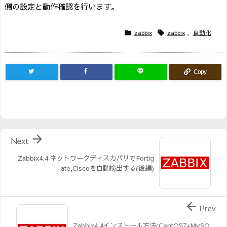
側の設定と動作確認を行います。
zabbix
zabbix
,
自動化


Copy

Next
Zabbix4.4 ネットワークディスカバリでFortig
ate,Ciscoを自動検出する(後編)

Prev
Zabbix4.4インストール方法(CentOS7+MySQ