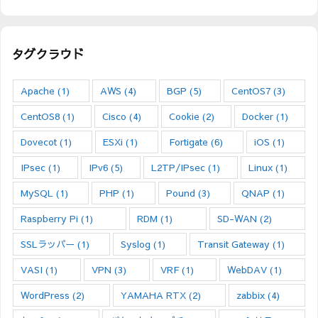
タグクラウド
Apache
(1)
AWS
(4)
BGP
(5)
CentOS7
(3)
CentOS8
(1)
Cisco
(4)
Cookie
(2)
Docker
(1)
Dovecot
(1)
ESXi
(1)
Fortigate
(6)
iOS
(1)
IPsec
(1)
IPv6
(5)
L2TP/IPsec
(1)
Linux
(1)
MySQL
(1)
PHP
(1)
Pound
(3)
QNAP
(1)
Raspberry Pi
(1)
RDM
(1)
SD-WAN
(2)
SSLラッパー
(1)
Syslog
(1)
Transit Gateway
(1)
VASI
(1)
VPN
(3)
VRF
(1)
WebDAV
(1)
WordPress
(2)
YAMAHA RTX
(2)
zabbix
(4)