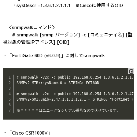
・sysDescr =1.3.6.1.2.1.1.1 ※Ciscoに使用するOID
＜snmpwalkコマンド＞
# snmpwalk [snmp バージョン] -c [コミュニティ名] [監
視対象の管理IPアドレス] [OID]
・「FortiGate 60D (v6.0.9)」に対してsnmpwalk
# snmpwalk -v2c -c public 192.168.0.254 1.3.6.1.2.1.1.5

SNMPv2-MIB::sysName.0 = STRING: FGT60D

# snmpwalk -v2c -c public 192.168.0.254 1.3.6.1.2.1.47.1
SNMPv2-SMI::mib-2.47.1.1.1.1.2.1 = STRING: "Fortinet 
※＊＊＊＊＊はユニークなシリアル番号なので伏せています。
・「Cisco CSR1000V」